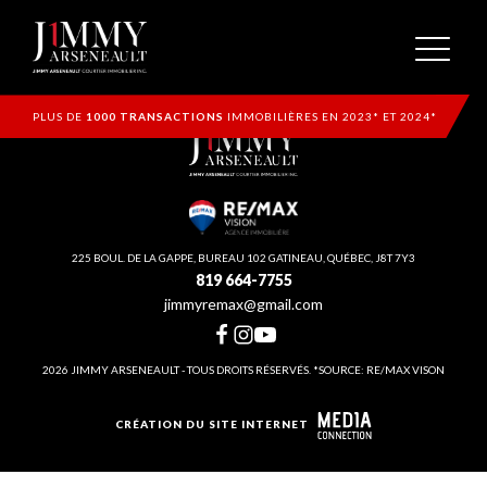
PLUS DE
1000 TRANSACTIONS
IMMOBILIÈRES EN 2023* ET 2024*
225 BOUL. DE LA GAPPE, BUREAU 102 GATINEAU, QUÉBEC, J8T 7Y3
819 664-7755
jimmyremax@gmail.com
2026 JIMMY ARSENEAULT - TOUS DROITS RÉSERVÉS. *SOURCE: RE/MAX VISON
CRÉATION DU SITE INTERNET