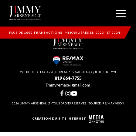
PLUS DE
1000 TRANSACTIONS
IMMOBILIÈRES EN 2023* ET 2024*
225 BOUL. DE LA GAPPE, BUREAU 102 GATINEAU, QUÉBEC, J8T 7Y3
819 664-7755
jimmyremax@gmail.com
2026 JIMMY ARSENEAULT - TOUS DROITS RÉSERVÉS. *SOURCE: RE/MAX VISON
CRÉATION DU SITE INTERNET