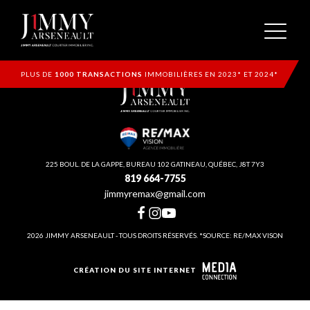
PLUS DE
1000 TRANSACTIONS
IMMOBILIÈRES EN 2023* ET 2024*
225 BOUL. DE LA GAPPE, BUREAU 102 GATINEAU, QUÉBEC, J8T 7Y3
819 664-7755
jimmyremax@gmail.com
2026 JIMMY ARSENEAULT - TOUS DROITS RÉSERVÉS. *SOURCE: RE/MAX VISON
CRÉATION DU SITE INTERNET