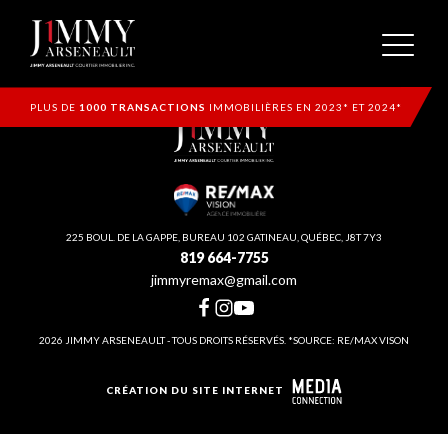
PLUS DE
1000 TRANSACTIONS
IMMOBILIÈRES EN 2023* ET 2024*
225 BOUL. DE LA GAPPE, BUREAU 102 GATINEAU, QUÉBEC, J8T 7Y3
819 664-7755
jimmyremax@gmail.com
2026 JIMMY ARSENEAULT - TOUS DROITS RÉSERVÉS. *SOURCE: RE/MAX VISON
CRÉATION DU SITE INTERNET