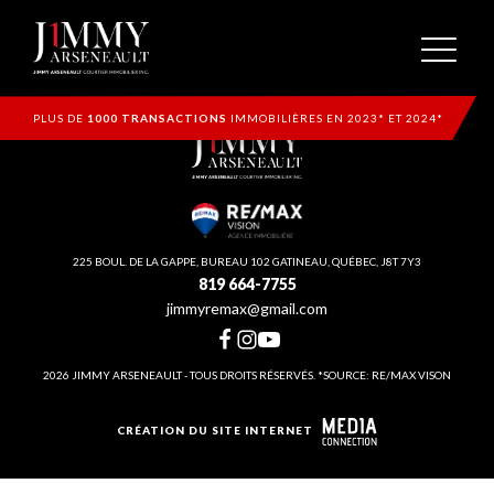
PLUS DE
1000 TRANSACTIONS
IMMOBILIÈRES EN 2023* ET 2024*
225 BOUL. DE LA GAPPE, BUREAU 102 GATINEAU, QUÉBEC, J8T 7Y3
819 664-7755
jimmyremax@gmail.com
2026 JIMMY ARSENEAULT - TOUS DROITS RÉSERVÉS. *SOURCE: RE/MAX VISON
CRÉATION DU SITE INTERNET