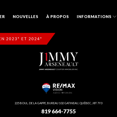
ER
NOUVELLES
À PROPOS
INFORMATIONS
N 2023* ET 2024*
225 BOUL. DE LA GAPPE, BUREAU 102 GATINEAU, QUÉBEC, J8T 7Y3
819 664-7755