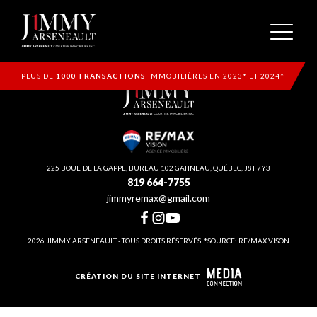
PLUS DE
1000 TRANSACTIONS
IMMOBILIÈRES EN 2023* ET 2024*
225 BOUL. DE LA GAPPE, BUREAU 102 GATINEAU, QUÉBEC, J8T 7Y3
819 664-7755
jimmyremax@gmail.com
2026 JIMMY ARSENEAULT - TOUS DROITS RÉSERVÉS. *SOURCE: RE/MAX VISON
CRÉATION DU SITE INTERNET