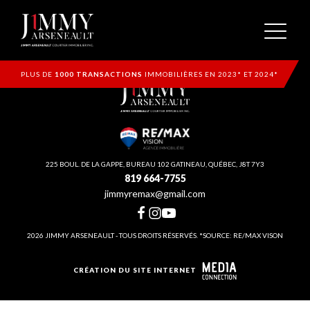
PLUS DE
1000 TRANSACTIONS
IMMOBILIÈRES EN 2023* ET 2024*
225 BOUL. DE LA GAPPE, BUREAU 102 GATINEAU, QUÉBEC, J8T 7Y3
819 664-7755
jimmyremax@gmail.com
2026 JIMMY ARSENEAULT - TOUS DROITS RÉSERVÉS. *SOURCE: RE/MAX VISON
CRÉATION DU SITE INTERNET