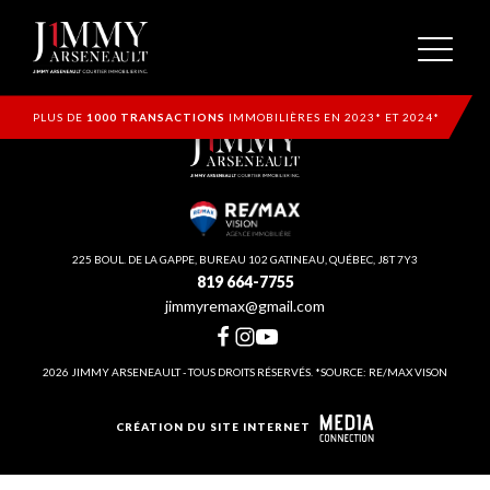
PLUS DE
1000 TRANSACTIONS
IMMOBILIÈRES EN 2023* ET 2024*
225 BOUL. DE LA GAPPE, BUREAU 102 GATINEAU, QUÉBEC, J8T 7Y3
819 664-7755
jimmyremax@gmail.com
2026 JIMMY ARSENEAULT - TOUS DROITS RÉSERVÉS. *SOURCE: RE/MAX VISON
CRÉATION DU SITE INTERNET