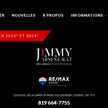
ER
NOUVELLES
À PROPOS
INFORMATIONS
N 2023* ET 2024*
225 BOUL. DE LA GAPPE, BUREAU 102 GATINEAU, QUÉBEC, J8T 7Y3
819 664-7755