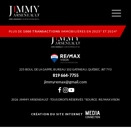
PLUS DE
1000 TRANSACTIONS
IMMOBILIÈRES EN 2023* ET 2024*
225 BOUL. DE LA GAPPE, BUREAU 102 GATINEAU, QUÉBEC, J8T 7Y3
819 664-7755
jimmyremax@gmail.com
2026 JIMMY ARSENEAULT - TOUS DROITS RÉSERVÉS. *SOURCE: RE/MAX VISON
CRÉATION DU SITE INTERNET