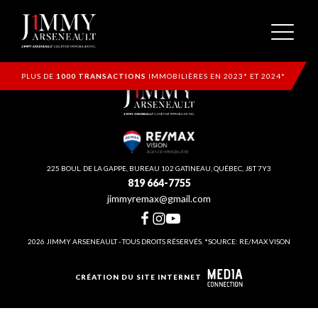
PLUS DE
1000 TRANSACTIONS
IMMOBILIÈRES EN 2023* ET 2024*
225 BOUL. DE LA GAPPE, BUREAU 102 GATINEAU, QUÉBEC, J8T 7Y3
819 664-7755
jimmyremax@gmail.com
2026 JIMMY ARSENEAULT - TOUS DROITS RÉSERVÉS. *SOURCE: RE/MAX VISON
CRÉATION DU SITE INTERNET