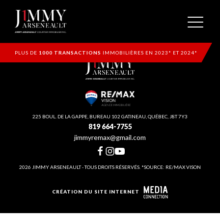
PLUS DE
1000 TRANSACTIONS
IMMOBILIÈRES EN 2023* ET 2024*
225 BOUL. DE LA GAPPE, BUREAU 102 GATINEAU, QUÉBEC, J8T 7Y3
819 664-7755
jimmyremax@gmail.com
2026 JIMMY ARSENEAULT - TOUS DROITS RÉSERVÉS. *SOURCE: RE/MAX VISON
CRÉATION DU SITE INTERNET