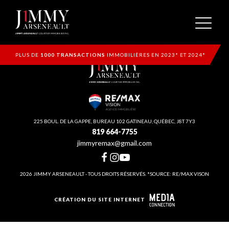
PLUS DE
1000 TRANSACTIONS
IMMOBILIÈRES EN 2023* ET 2024*
225 BOUL. DE LA GAPPE, BUREAU 102 GATINEAU, QUÉBEC, J8T 7Y3
819 664-7755
jimmyremax@gmail.com
2026 JIMMY ARSENEAULT - TOUS DROITS RÉSERVÉS. *SOURCE: RE/MAX VISON
CRÉATION DU SITE INTERNET