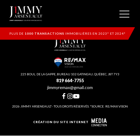
PLUS DE
1000 TRANSACTIONS
IMMOBILIÈRES EN 2023* ET 2024*
225 BOUL. DE LA GAPPE, BUREAU 102 GATINEAU, QUÉBEC, J8T 7Y3
819 664-7755
jimmyremax@gmail.com
2026 JIMMY ARSENEAULT - TOUS DROITS RÉSERVÉS. *SOURCE: RE/MAX VISON
CRÉATION DU SITE INTERNET