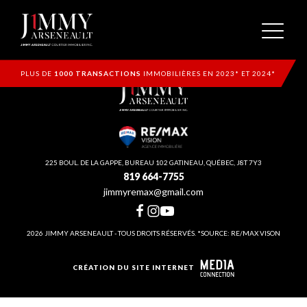
PLUS DE
1000 TRANSACTIONS
IMMOBILIÈRES EN 2023* ET 2024*
225 BOUL. DE LA GAPPE, BUREAU 102 GATINEAU, QUÉBEC, J8T 7Y3
819 664-7755
jimmyremax@gmail.com
2026 JIMMY ARSENEAULT - TOUS DROITS RÉSERVÉS. *SOURCE: RE/MAX VISON
CRÉATION DU SITE INTERNET