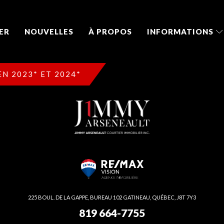
ER
NOUVELLES
À PROPOS
INFORMATIONS
N 2023* ET 2024*
225 BOUL. DE LA GAPPE, BUREAU 102 GATINEAU, QUÉBEC, J8T 7Y3
819 664-7755