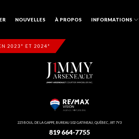
ER
NOUVELLES
À PROPOS
INFORMATIONS
N 2023* ET 2024*
225 BOUL. DE LA GAPPE, BUREAU 102 GATINEAU, QUÉBEC, J8T 7Y3
819 664-7755