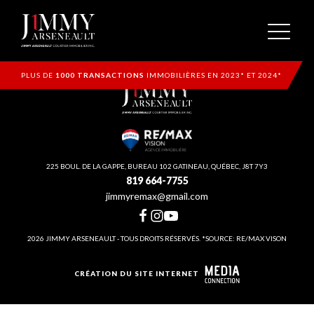
PLUS DE
1000 TRANSACTIONS
IMMOBILIÈRES EN 2023* ET 2024*
225 BOUL. DE LA GAPPE, BUREAU 102 GATINEAU, QUÉBEC, J8T 7Y3
819 664-7755
jimmyremax@gmail.com
2026 JIMMY ARSENEAULT - TOUS DROITS RÉSERVÉS. *SOURCE: RE/MAX VISON
CRÉATION DU SITE INTERNET