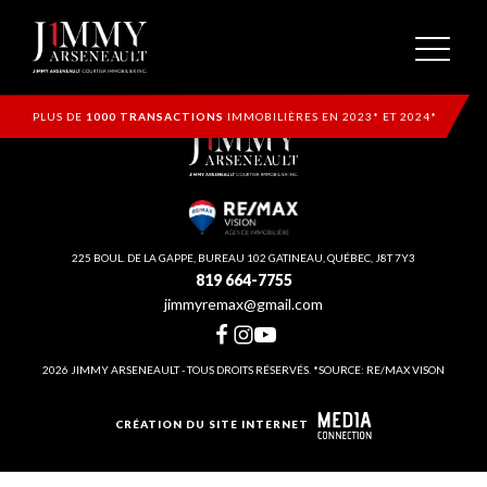
PLUS DE
1000 TRANSACTIONS
IMMOBILIÈRES EN 2023* ET 2024*
225 BOUL. DE LA GAPPE, BUREAU 102 GATINEAU, QUÉBEC, J8T 7Y3
819 664-7755
jimmyremax@gmail.com
2026 JIMMY ARSENEAULT - TOUS DROITS RÉSERVÉS. *SOURCE: RE/MAX VISON
CRÉATION DU SITE INTERNET