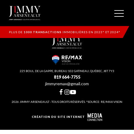
PLUS DE
1000 TRANSACTIONS
IMMOBILIÈRES EN 2023* ET 2024*
225 BOUL. DE LA GAPPE, BUREAU 102 GATINEAU, QUÉBEC, J8T 7Y3
819 664-7755
jimmyremax@gmail.com
2026 JIMMY ARSENEAULT - TOUS DROITS RÉSERVÉS. *SOURCE: RE/MAX VISON
CRÉATION DU SITE INTERNET