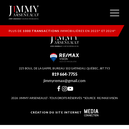
PLUS DE
1000 TRANSACTIONS
IMMOBILIÈRES EN 2023* ET 2024*
225 BOUL. DE LA GAPPE, BUREAU 102 GATINEAU, QUÉBEC, J8T 7Y3
819 664-7755
jimmyremax@gmail.com
2026 JIMMY ARSENEAULT - TOUS DROITS RÉSERVÉS. *SOURCE: RE/MAX VISON
CRÉATION DU SITE INTERNET