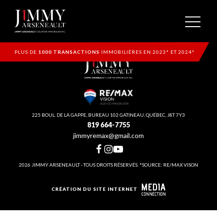
PLUS DE
1000 TRANSACTIONS
IMMOBILIÈRES EN 2023* ET 2024*
225 BOUL. DE LA GAPPE, BUREAU 102 GATINEAU, QUÉBEC, J8T 7Y3
819 664-7755
jimmyremax@gmail.com
2026 JIMMY ARSENEAULT - TOUS DROITS RÉSERVÉS. *SOURCE: RE/MAX VISON
CRÉATION DU SITE INTERNET