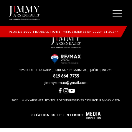
PLUS DE
1000 TRANSACTIONS
IMMOBILIÈRES EN 2023* ET 2024*
225 BOUL. DE LA GAPPE, BUREAU 102 GATINEAU, QUÉBEC, J8T 7Y3
819 664-7755
jimmyremax@gmail.com
2026 JIMMY ARSENEAULT - TOUS DROITS RÉSERVÉS. *SOURCE: RE/MAX VISON
CRÉATION DU SITE INTERNET