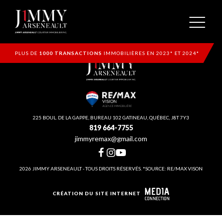
PLUS DE
1000 TRANSACTIONS
IMMOBILIÈRES EN 2023* ET 2024*
225 BOUL. DE LA GAPPE, BUREAU 102 GATINEAU, QUÉBEC, J8T 7Y3
819 664-7755
jimmyremax@gmail.com
2026 JIMMY ARSENEAULT - TOUS DROITS RÉSERVÉS. *SOURCE: RE/MAX VISON
CRÉATION DU SITE INTERNET