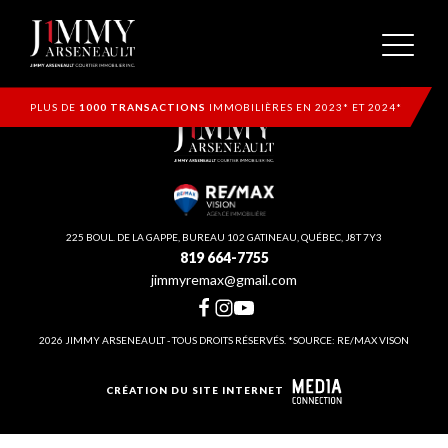
PLUS DE
1000 TRANSACTIONS
IMMOBILIÈRES EN 2023* ET 2024*
225 BOUL. DE LA GAPPE, BUREAU 102 GATINEAU, QUÉBEC, J8T 7Y3
819 664-7755
jimmyremax@gmail.com
2026 JIMMY ARSENEAULT - TOUS DROITS RÉSERVÉS. *SOURCE: RE/MAX VISON
CRÉATION DU SITE INTERNET