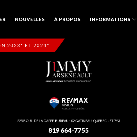
ER
NOUVELLES
À PROPOS
INFORMATIONS
N 2023* ET 2024*
225 BOUL. DE LA GAPPE, BUREAU 102 GATINEAU, QUÉBEC, J8T 7Y3
819 664-7755