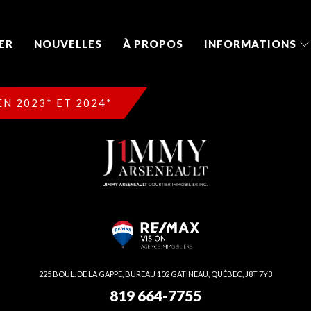
ER
NOUVELLES
À PROPOS
INFORMATIONS
N 2023* ET 2024*
225 BOUL. DE LA GAPPE, BUREAU 102 GATINEAU, QUÉBEC, J8T 7Y3
819 664-7755