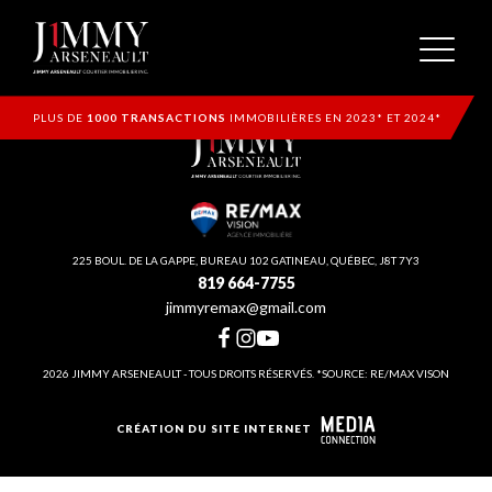
PLUS DE
1000 TRANSACTIONS
IMMOBILIÈRES EN 2023* ET 2024*
225 BOUL. DE LA GAPPE, BUREAU 102 GATINEAU, QUÉBEC, J8T 7Y3
819 664-7755
jimmyremax@gmail.com
2026 JIMMY ARSENEAULT - TOUS DROITS RÉSERVÉS. *SOURCE: RE/MAX VISON
CRÉATION DU SITE INTERNET