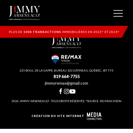
PLUS DE
1000 TRANSACTIONS
IMMOBILIÈRES EN 2023* ET 2024*
225 BOUL. DE LA GAPPE, BUREAU 102 GATINEAU, QUÉBEC, J8T 7Y3
819 664-7755
jimmyremax@gmail.com
2026 JIMMY ARSENEAULT - TOUS DROITS RÉSERVÉS. *SOURCE: RE/MAX VISON
CRÉATION DU SITE INTERNET