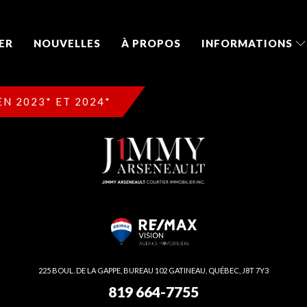
ER
NOUVELLES
À PROPOS
INFORMATIONS
N 2023* ET 2024*
225 BOUL. DE LA GAPPE, BUREAU 102 GATINEAU, QUÉBEC, J8T 7Y3
819 664-7755