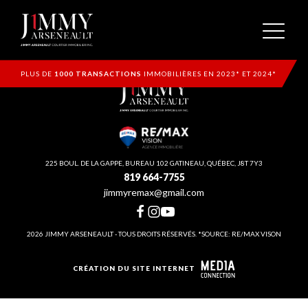
PLUS DE
1000 TRANSACTIONS
IMMOBILIÈRES EN 2023* ET 2024*
225 BOUL. DE LA GAPPE, BUREAU 102 GATINEAU, QUÉBEC, J8T 7Y3
819 664-7755
jimmyremax@gmail.com
2026 JIMMY ARSENEAULT - TOUS DROITS RÉSERVÉS. *SOURCE: RE/MAX VISON
CRÉATION DU SITE INTERNET