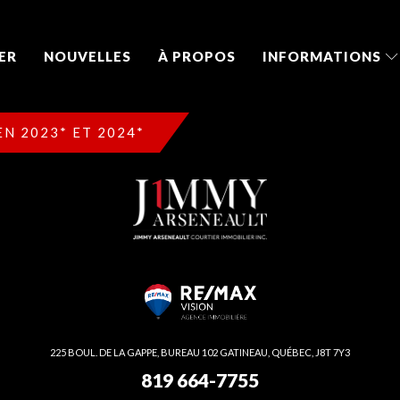
ER
NOUVELLES
À PROPOS
INFORMATIONS
N 2023* ET 2024*
225 BOUL. DE LA GAPPE, BUREAU 102 GATINEAU, QUÉBEC, J8T 7Y3
819 664-7755