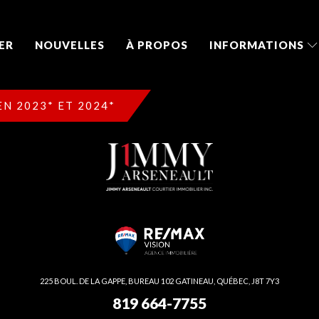
ER
NOUVELLES
À PROPOS
INFORMATIONS
N 2023* ET 2024*
225 BOUL. DE LA GAPPE, BUREAU 102 GATINEAU, QUÉBEC, J8T 7Y3
819 664-7755