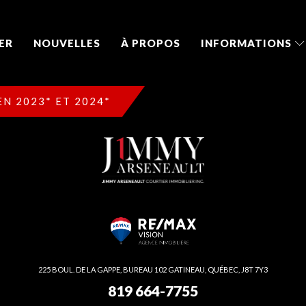
ER
NOUVELLES
À PROPOS
INFORMATIONS
N 2023* ET 2024*
225 BOUL. DE LA GAPPE, BUREAU 102 GATINEAU, QUÉBEC, J8T 7Y3
819 664-7755