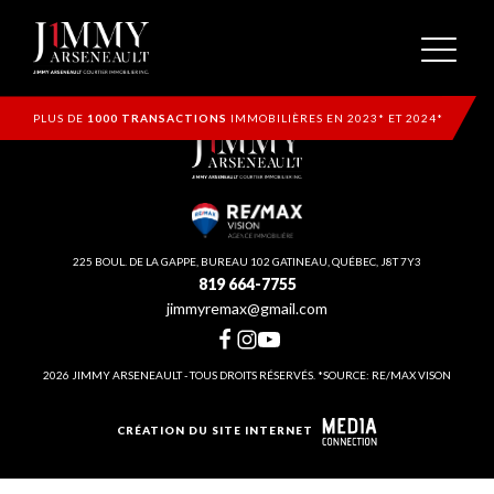
PLUS DE
1000 TRANSACTIONS
IMMOBILIÈRES EN 2023* ET 2024*
225 BOUL. DE LA GAPPE, BUREAU 102 GATINEAU, QUÉBEC, J8T 7Y3
819 664-7755
jimmyremax@gmail.com
2026 JIMMY ARSENEAULT - TOUS DROITS RÉSERVÉS. *SOURCE: RE/MAX VISON
CRÉATION DU SITE INTERNET