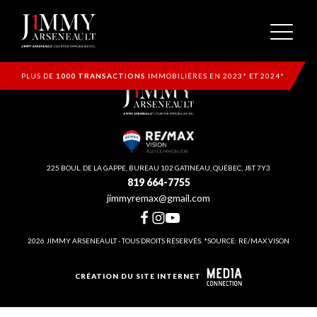
PLUS DE
1000 TRANSACTIONS
IMMOBILIÈRES EN 2023* ET 2024*
225 BOUL. DE LA GAPPE, BUREAU 102 GATINEAU, QUÉBEC, J8T 7Y3
819 664-7755
jimmyremax@gmail.com
2026 JIMMY ARSENEAULT - TOUS DROITS RÉSERVÉS. *SOURCE: RE/MAX VISON
CRÉATION DU SITE INTERNET