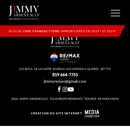
PLUS DE
1000 TRANSACTIONS
IMMOBILIÈRES EN 2023* ET 2024*
225 BOUL. DE LA GAPPE, BUREAU 102 GATINEAU, QUÉBEC, J8T 7Y3
819 664-7755
jimmyremax@gmail.com
2026 JIMMY ARSENEAULT - TOUS DROITS RÉSERVÉS. *SOURCE: RE/MAX VISON
CRÉATION DU SITE INTERNET