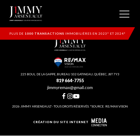
PLUS DE
1000 TRANSACTIONS
IMMOBILIÈRES EN 2023* ET 2024*
225 BOUL. DE LA GAPPE, BUREAU 102 GATINEAU, QUÉBEC, J8T 7Y3
819 664-7755
jimmyremax@gmail.com
2026 JIMMY ARSENEAULT - TOUS DROITS RÉSERVÉS. *SOURCE: RE/MAX VISON
CRÉATION DU SITE INTERNET