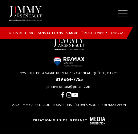
PLUS DE
1000 TRANSACTIONS
IMMOBILIÈRES EN 2023* ET 2024*
225 BOUL. DE LA GAPPE, BUREAU 102 GATINEAU, QUÉBEC, J8T 7Y3
819 664-7755
jimmyremax@gmail.com
2026 JIMMY ARSENEAULT - TOUS DROITS RÉSERVÉS. *SOURCE: RE/MAX VISON
CRÉATION DU SITE INTERNET