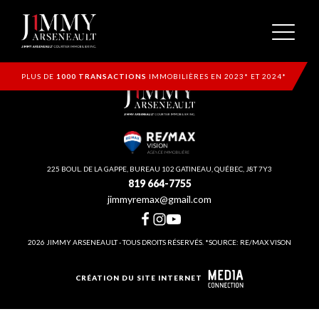
PLUS DE
1000 TRANSACTIONS
IMMOBILIÈRES EN 2023* ET 2024*
225 BOUL. DE LA GAPPE, BUREAU 102 GATINEAU, QUÉBEC, J8T 7Y3
819 664-7755
jimmyremax@gmail.com
2026 JIMMY ARSENEAULT - TOUS DROITS RÉSERVÉS. *SOURCE: RE/MAX VISON
CRÉATION DU SITE INTERNET