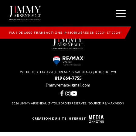
PLUS DE
1000 TRANSACTIONS
IMMOBILIÈRES EN 2023* ET 2024*
225 BOUL. DE LA GAPPE, BUREAU 102 GATINEAU, QUÉBEC, J8T 7Y3
819 664-7755
jimmyremax@gmail.com
2026 JIMMY ARSENEAULT - TOUS DROITS RÉSERVÉS. *SOURCE: RE/MAX VISON
CRÉATION DU SITE INTERNET