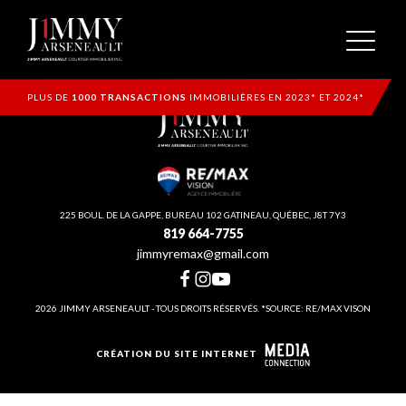
PLUS DE
1000 TRANSACTIONS
IMMOBILIÈRES EN 2023* ET 2024*
225 BOUL. DE LA GAPPE, BUREAU 102 GATINEAU, QUÉBEC, J8T 7Y3
819 664-7755
jimmyremax@gmail.com
2026 JIMMY ARSENEAULT - TOUS DROITS RÉSERVÉS. *SOURCE: RE/MAX VISON
CRÉATION DU SITE INTERNET