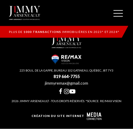
PLUS DE
1000 TRANSACTIONS
IMMOBILIÈRES EN 2023* ET 2024*
225 BOUL. DE LA GAPPE, BUREAU 102 GATINEAU, QUÉBEC, J8T 7Y3
819 664-7755
jimmyremax@gmail.com
2026 JIMMY ARSENEAULT - TOUS DROITS RÉSERVÉS. *SOURCE: RE/MAX VISON
CRÉATION DU SITE INTERNET