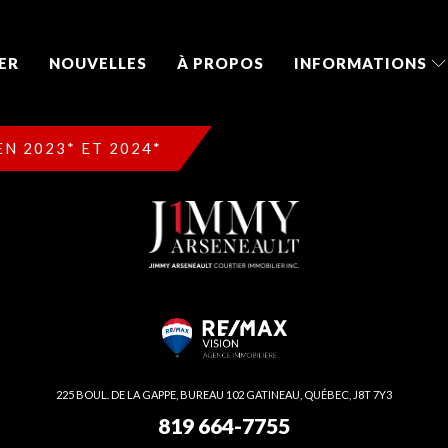
ER
NOUVELLES
À PROPOS
INFORMATIONS
N 2023* ET 2024*
225 BOUL. DE LA GAPPE, BUREAU 102 GATINEAU, QUÉBEC, J8T 7Y3
819 664-7755