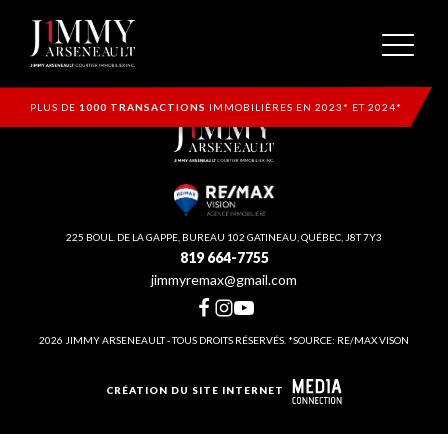
PLUS DE
1000 TRANSACTIONS
IMMOBILIÈRES EN 2023* ET 2024*
225 BOUL. DE LA GAPPE, BUREAU 102 GATINEAU, QUÉBEC, J8T 7Y3
819 664-7755
jimmyremax@gmail.com
2026 JIMMY ARSENEAULT - TOUS DROITS RÉSERVÉS. *SOURCE: RE/MAX VISON
CRÉATION DU SITE INTERNET