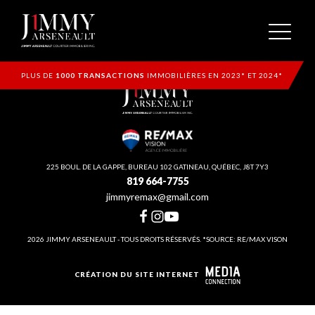
PLUS DE
1000 TRANSACTIONS
IMMOBILIÈRES EN 2023* ET 2024*
225 BOUL. DE LA GAPPE, BUREAU 102 GATINEAU, QUÉBEC, J8T 7Y3
819 664-7755
jimmyremax@gmail.com
2026 JIMMY ARSENEAULT - TOUS DROITS RÉSERVÉS. *SOURCE: RE/MAX VISON
CRÉATION DU SITE INTERNET