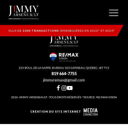
PLUS DE
1000 TRANSACTIONS
IMMOBILIÈRES EN 2023* ET 2024*
225 BOUL. DE LA GAPPE, BUREAU 102 GATINEAU, QUÉBEC, J8T 7Y3
819 664-7755
jimmyremax@gmail.com
2026 JIMMY ARSENEAULT - TOUS DROITS RÉSERVÉS. *SOURCE: RE/MAX VISON
CRÉATION DU SITE INTERNET