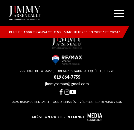
PLUS DE
1000 TRANSACTIONS
IMMOBILIÈRES EN 2023* ET 2024*
225 BOUL. DE LA GAPPE, BUREAU 102 GATINEAU, QUÉBEC, J8T 7Y3
819 664-7755
jimmyremax@gmail.com
2026 JIMMY ARSENEAULT - TOUS DROITS RÉSERVÉS. *SOURCE: RE/MAX VISON
CRÉATION DU SITE INTERNET