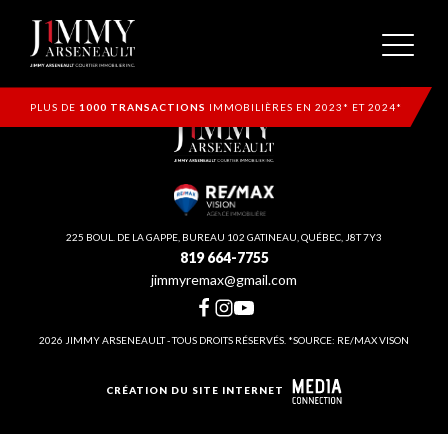
PLUS DE
1000 TRANSACTIONS
IMMOBILIÈRES EN 2023* ET 2024*
225 BOUL. DE LA GAPPE, BUREAU 102 GATINEAU, QUÉBEC, J8T 7Y3
819 664-7755
jimmyremax@gmail.com
2026 JIMMY ARSENEAULT - TOUS DROITS RÉSERVÉS. *SOURCE: RE/MAX VISON
CRÉATION DU SITE INTERNET